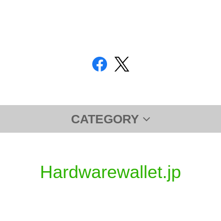
CATEGORY
Ledger
TREZOR
セミナー
サポート
Hardwarewallet.jp