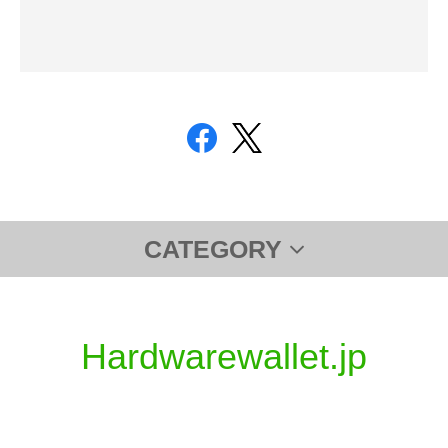
CATEGORY
Ledger
TREZOR
セミナー
サポート
Hardwarewallet.jp